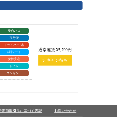
乗合バス
夜行便
ドライバー2名
通常運賃 ¥5,700円
4列シート
女性安心
キャン待ち
arrow_forward_ios
トイレ
コンセント
特定商取引法に基づく表記
お問い合わせ