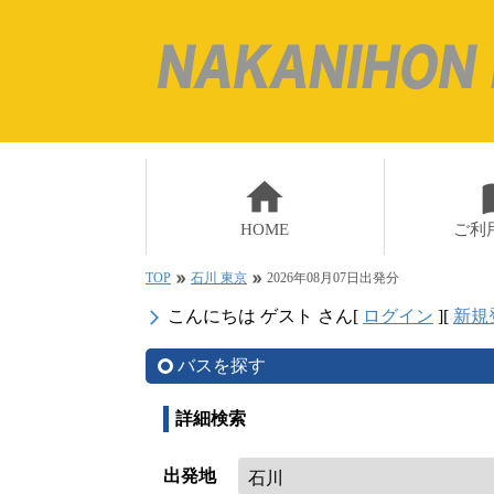
home
impo
HOME
ご利
TOP
石川 東京
2026年08月07日出発分
double_arrow
double_arrow
こんにちは ゲスト さん
[
ログイン
]
[
新規
arrow_forward_ios
バスを探す
詳細検索
出発地