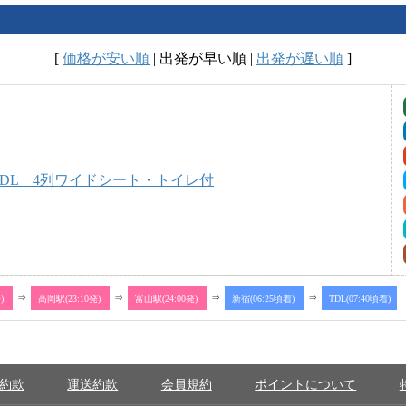
[
価格が安い順
|
出発が早い順
|
出発が遅い順
]
TDL 4列ワイドシート・トイレ付
発)
⇒
高岡駅(23:10発)
⇒
富山駅(24:00発)
⇒
新宿(06:25頃着)
⇒
TDL(07:40頃着)
約款
運送約款
会員規約
ポイントについて