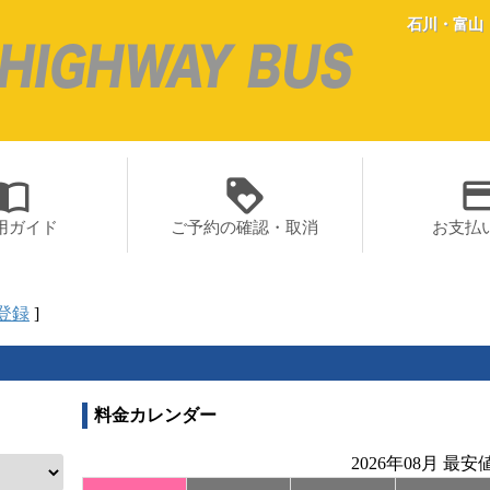
石川・富山
rt_contacts
loyalty
paym
用ガイド
ご予約の確認・取消
お支払
登録
]
料金カレンダー
2026年08月 最安