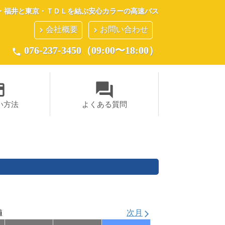
・福井と東京・ＴＤＬを結ぶ安心カラーの高速バス
会社概要
お問い合わせ
keyboard_arrow_right
keyboard_arrow_right
076-237-3450（09:00〜18:00）
phone
ent
question_answer
い方法
よくある質問
値
次月
arrow_forward_ios