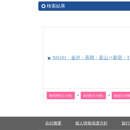
検索結果
NH101 金沢・高岡・富山⇒新宿・
label_important
御供田町(21:15発)
⇒
金沢駅(21:45発)
⇒
砺波(22:30
会社概要
個人情報保護方針
旅行