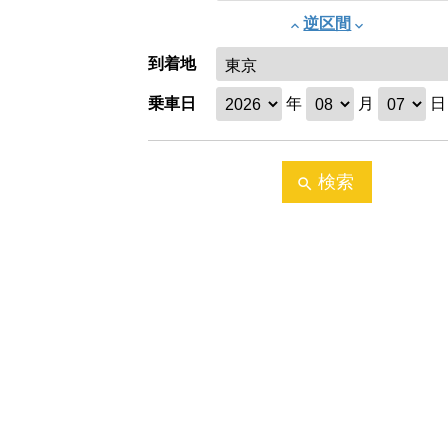
逆区間
keyboard_arrow_up
keyboard_arrow_down
到着地
乗車日
年
月
日
検索
search