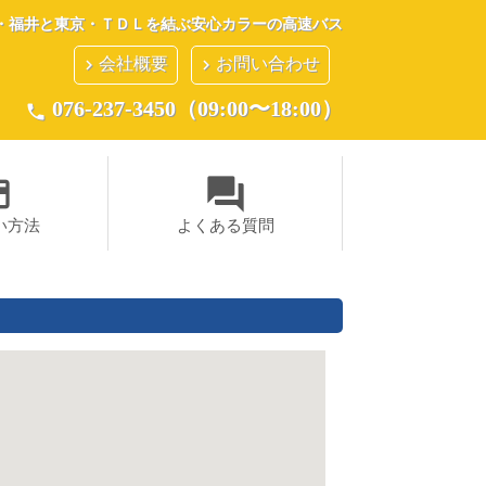
・福井と東京・ＴＤＬを結ぶ安心カラーの高速バス
会社概要
お問い合わせ
keyboard_arrow_right
keyboard_arrow_right
076-237-3450（09:00〜18:00）
phone
ent
question_answer
い方法
よくある質問