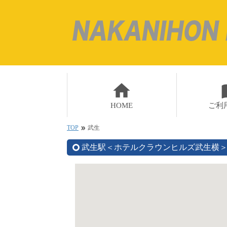
home
impo
HOME
ご利
TOP
武生
double_arrow
武生駅＜ホテルクラウンヒルズ武生横