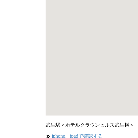
武生駅＜ホテルクラウンヒルズ武生横＞
iphone、ipadで確認する
double_arrow