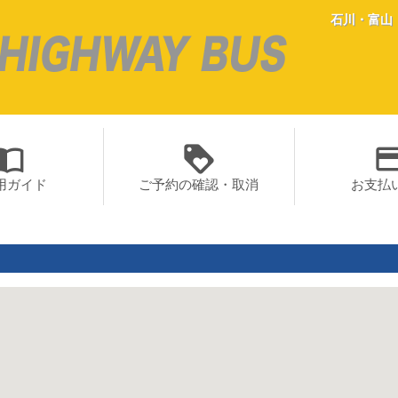
石川・富山
rt_contacts
loyalty
paym
用ガイド
ご予約の確認・取消
お支払
＞