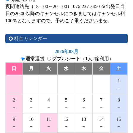
夜間連絡先（18：00～20：00） 076-237-3450 ※出発日当
日の20:00以降のキャンセルにつきましてはキャンセル料
100％となりますので、予めご了承くださいませ。
料金カレンダー
2026年08月
通常運賃
ダブルシート（1人2席利用）
日
月
火
水
木
金
土
1
－
2
3
4
5
6
7
8
－
－
－
－
－
－
－
9
10
11
12
13
14
15
－
－
－
－
－
－
－