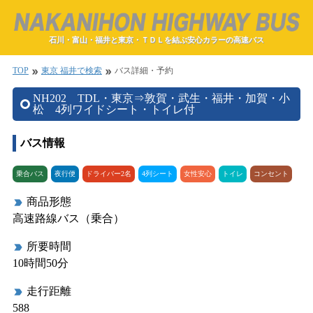
石川・富山・福井と東京・ＴＤＬを結ぶ安心カラーの高速バス
TOP
東京 福井で検索
バス詳細・予約
double_arrow
double_arrow
NH202 TDL・東京⇒敦賀・武生・福井・加賀・小
松 4列ワイドシート・トイレ付
バス情報
乗合バス
夜行便
ドライバー2名
4列シート
女性安心
トイレ
コンセント
商品形態
label_important
高速路線バス（乗合）
所要時間
label_important
10時間50分
走行距離
label_important
588