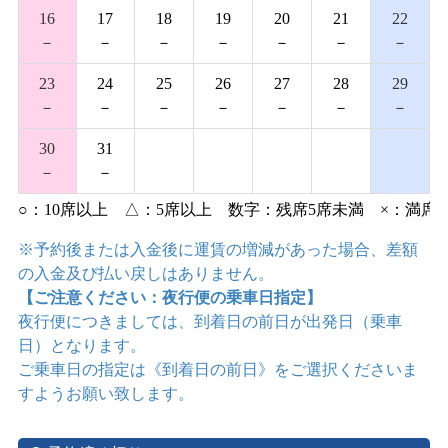
16
17
18
19
20
21
22
－
－
－
－
－
－
－
23
24
25
26
27
28
29
－
－
－
－
－
－
－
30
31
－
－
○：10席以上
△：5席以上
数字：残席5席未満
×：満席
※予約後または入金後に運賃の増減があった場合、差額
の入金及び払い戻しはありません。
【ご注意ください：夜行便の乗車日指定】
夜行便につきましては、到着日の前日が出発日（乗車
日）となります。
ご乗車日の指定は《到着日の前日》をご選択くださいま
すようお願い致します。