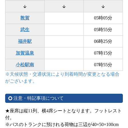
arrow_downward
arrow_downward
arrow_downward
敦賀
05時05分
武生
05時55分
福井駅
06時25分
加賀温泉
07時15分
小松駅南
07時55分
※天候状態・交通状況により到着時間が変更となる場合
がございます。
注意・特記事項について
★座席は縦11列、横4席シートとなります。フットレスト
付。
※バスのトランクに預けれる荷物は三辺が40×50×100cm