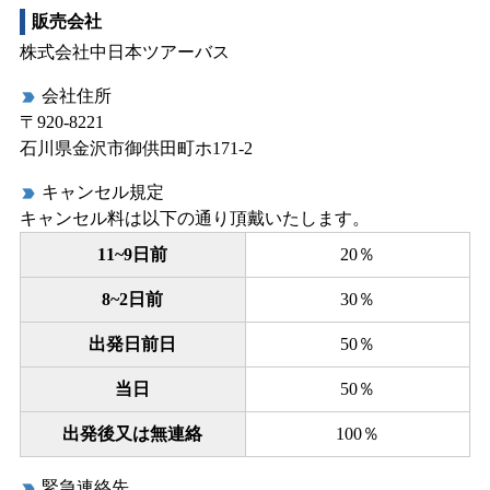
販売会社
株式会社中日本ツアーバス
会社住所
label_important
〒920-8221
石川県金沢市御供田町ホ171-2
キャンセル規定
label_important
キャンセル料は以下の通り頂戴いたします。
11~9日前
20％
8~2日前
30％
出発日前日
50％
当日
50％
出発後又は無連絡
100％
緊急連絡先
label_important