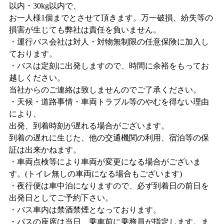
以内・30kg以内で、
お一人様1個までとさせて頂きます。万一破損、紛失等の
損害が生じても弊社は責任を負いません。
・運行バス会社は対人・対物無制限の任意保険に加入し
ております。
・バスは定刻に出発しますので、時間に余裕をもってお
越しください。
当社からのご連絡は致しませんのでご了承ください。
・天候・道路事情・車両トラブル等のやむを得ない理由
により、
出発、到着時刻が遅れる場合がございます。
到着の遅れに生じた、他の交通機関の利用、宿泊等の保
証は出来かねます。
・車両点検等により車両が変更になる場合がございま
す。(トイレ無しの車両になる場合もございます)
・夜行便は車中泊になりますので、必ず到着日の前日を
出発日としてご予約下さい。
・バス車内は禁酒禁煙となっております。
・バスの座席は当日、乗車前に乗務員が指定します。ま