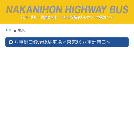
石川・富山・福井と東京・ＴＤＬを結ぶ安心カラーの高速バス
TOP
東京
double_arrow
八重洲口鍛冶橋駐車場＜東京駅 八重洲南口＞