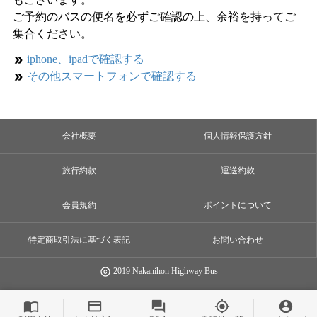
ご予約のバスの便名を必ずご確認の上、余裕を持ってご
集合ください。
iphone、ipadで確認する
double_arrow
その他スマートフォンで確認する
double_arrow
会社概要
個人情報保護方針
旅行約款
運送約款
会員規約
ポイントについて
特定商取引法に基づく表記
お問い合わせ
2019 Nakanihon Highway Bus
copyright
import_contacts
payment
question_answer
my_location
account_circle