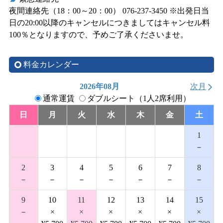
夜間連絡先（18：00～20：00） 076-237-3450 ※出発日当
日の20:00以降のキャンセルにつきましてはキャンセル料
100％となりますので、予めご了承くださいませ。
料金カレンダー
2026年08月
次月
arrow_forward_ios
通常運賃
ダブルシート（1人2席利用）
日
月
火
水
木
金
土
1
－
2
3
4
5
6
7
8
－
－
－
－
－
－
－
9
10
11
12
13
14
15
－
×
×
×
×
×
×