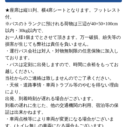
★座席は縦11列、横4席シートとなります。フットレスト
付。
※バスのトランクに預けれる荷物は三辺が40×50×100cm
以内・30kg以内で、
お一人様1個までとさせて頂きます。万一破損、紛失等の
損害が生じても弊社は責任を負いません。
・運行バス会社は対人・対物無制限の任意保険に加入し
ております。
・バスは定刻に出発しますので、時間に余裕をもってお
越しください。
当社からのご連絡は致しませんのでご了承ください。
・天候・道路事情・車両トラブル等のやむを得ない理由
により、
出発、到着時刻が遅れる場合がございます。
到着の遅れに生じた、他の交通機関の利用、宿泊等の保
証は出来かねます。
・車両点検等により車両が変更になる場合がございま
す。(トイレ無しの車両になる場合もございます)