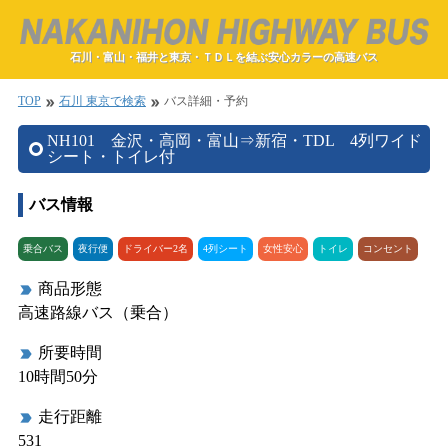
石川・富山・福井と東京・ＴＤＬを結ぶ安心カラーの高速バス
TOP
石川 東京で検索
バス詳細・予約
double_arrow
double_arrow
NH101 金沢・高岡・富山⇒新宿・TDL 4列ワイド
シート・トイレ付
バス情報
乗合バス
夜行便
ドライバー2名
4列シート
女性安心
トイレ
コンセント
商品形態
label_important
高速路線バス（乗合）
所要時間
label_important
10時間50分
走行距離
label_important
531