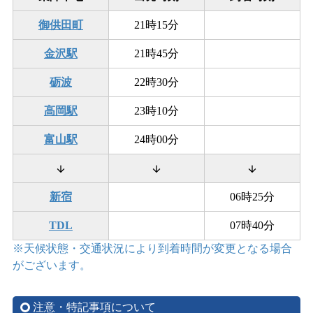
御供田町
21時15分
金沢駅
21時45分
砺波
22時30分
高岡駅
23時10分
富山駅
24時00分
arrow_downward
arrow_downward
arrow_downward
新宿
06時25分
TDL
07時40分
※天候状態・交通状況により到着時間が変更となる場合
がございます。
注意・特記事項について