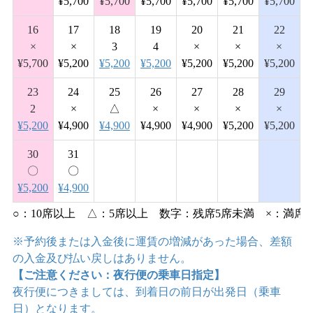
¥5,700
¥5,700
¥5,700
¥5,700
¥5,700
¥5,700
16
17
18
19
20
21
22
×
×
3
4
×
×
×
¥5,700
¥5,200
¥5,200
¥5,200
¥5,200
¥5,200
¥5,200
23
24
25
26
27
28
29
2
×
△
×
×
×
×
¥5,200
¥4,900
¥4,900
¥4,900
¥4,900
¥5,200
¥5,200
30
31
〇
〇
¥5,200
¥4,900
○：10席以上
△：5席以上
数字：残席5席未満
×：満席
※予約後または入金後に運賃の増減があった場合、差額
の入金及び払い戻しはありません。
【ご注意ください：夜行便の乗車日指定】
夜行便につきましては、到着日の前日が出発日（乗車
日）となります。