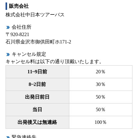
販売会社
株式会社中日本ツアーバス
会社住所
label_important
〒920-8221
石川県金沢市御供田町ホ171-2
キャンセル規定
label_important
キャンセル料は以下の通り頂戴いたします。
11~9日前
20％
8~2日前
30％
出発日前日
50％
当日
50％
出発後又は無連絡
100％
緊急連絡先
label_important