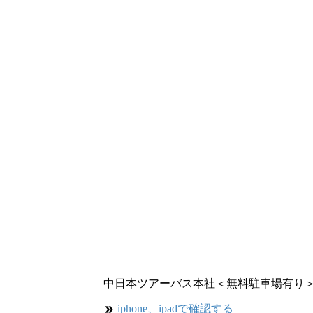
中日本ツアーバス本社＜無料駐車場有り
iphone、ipadで確認する
double_arrow