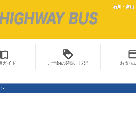
石川・富山
rt_contacts
loyalty
paym
用ガイド
ご予約の確認・取消
お支払
り＞