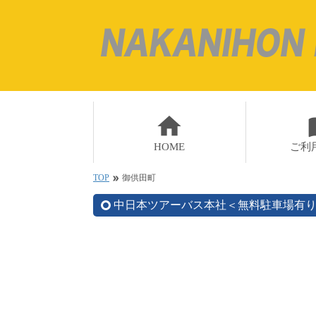
home
impo
HOME
ご利
TOP
御供田町
double_arrow
中日本ツアーバス本社＜無料駐車場有