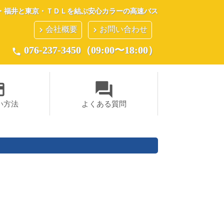
・福井と東京・ＴＤＬを結ぶ安心カラーの高速バス
会社概要
お問い合わせ
keyboard_arrow_right
keyboard_arrow_right
076-237-3450（09:00〜18:00）
phone
ent
question_answer
い方法
よくある質問