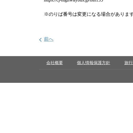
※のりば番号は変更になる場合がありま
前へ
arrow_back_ios
会社概要
個人情報保護方針
旅行