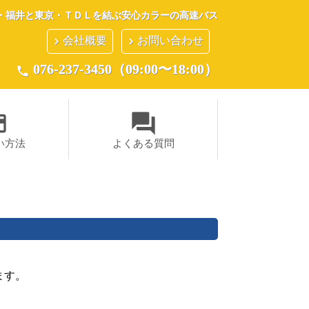
・福井と東京・ＴＤＬを結ぶ安心カラーの高速バス
会社概要
お問い合わせ
keyboard_arrow_right
keyboard_arrow_right
076-237-3450（09:00〜18:00）
phone
ent
question_answer
い方法
よくある質問
ます。