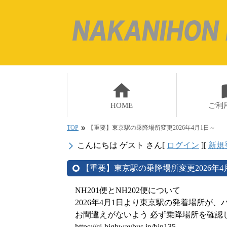
home
impo
HOME
ご利
TOP
【重要】東京駅の乗降場所変更2026年4月1日～
double_arrow
こんにちは ゲスト さん
[
ログイン
]
[
新規
arrow_forward_ios
【重要】東京駅の乗降場所変更2026年4
NH201便とNH202便について
2026年4月1日より東京駅の発着場所が
お間違えがないよう 必ず乗降場所を確認
https://cj-highwaybus.jp/bin135