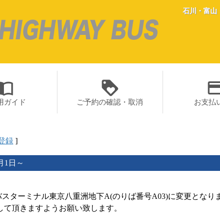
石川・富山
rt_contacts
loyalty
paym
用ガイド
ご予約の確認・取消
お支払
登録
]
月1日～
、バスターミナル東京八重洲地下A(のりば番号A03)に変更となり
して頂きますようお願い致します。