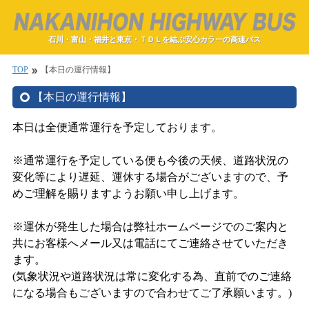
石川・富山・福井と東京・ＴＤＬを結ぶ安心カラーの高速バス
TOP
【本日の運行情報】
double_arrow
【本日の運行情報】
本日は全便通常運行を予定しております。
※通常運行を予定している便も今後の天候、道路状況の
変化等により遅延、運休する場合がございますので、予
めご理解を賜りますようお願い申し上げます。
※運休が発生した場合は弊社ホームページでのご案内と
共にお客様へメール又は電話にてご連絡させていただき
ます。
(気象状況や道路状況は常に変化する為、直前でのご連絡
になる場合もございますので合わせてご了承願います。)