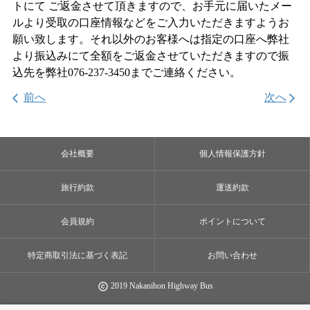
トにて ご返金させて頂きますので、お手元に届いたメー
ルより受取の口座情報などをご入力いただきますようお
願い致します。それ以外のお客様へは指定の口座へ弊社
より振込みにて全額をご返金させていただきますので振
込先を弊社076-237-3450までご連絡ください。
前へ
次へ
arrow_back_ios
arrow_forward_ios
会社概要
個人情報保護方針
旅行約款
運送約款
会員規約
ポイントについて
特定商取引法に基づく表記
お問い合わせ
2019 Nakanihon Highway Bus
copyright