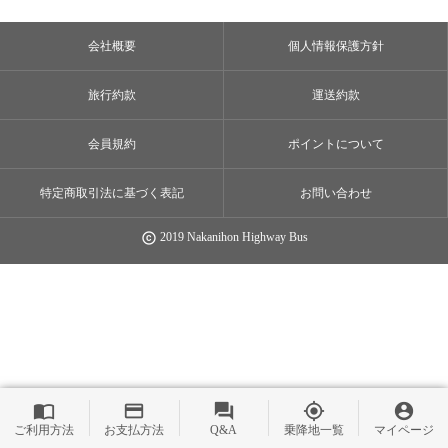
会社概要
個人情報保護方針
旅行約款
運送約款
会員規約
ポイントについて
特定商取引法に基づく表記
お問い合わせ
2019 Nakanihon Highway Bus
copyright
import_contacts
payment
question_answer
my_location
account_circle
ご利用方法
お支払方法
Q&A
乗降地一覧
マイページ