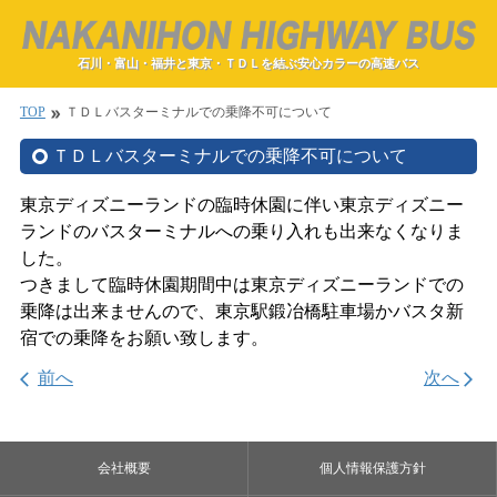
石川・富山・福井と東京・ＴＤＬを結ぶ安心カラーの高速バス
TOP
ＴＤＬバスターミナルでの乗降不可について
double_arrow
ＴＤＬバスターミナルでの乗降不可について
東京ディズニーランドの臨時休園に伴い東京ディズニー
ランドのバスターミナルへの乗り入れも出来なくなりま
した。
つきまして臨時休園期間中は東京ディズニーランドでの
乗降は出来ませんので、東京駅鍛冶橋駐車場かバスタ新
宿での乗降をお願い致します。
前へ
次へ
arrow_back_ios
arrow_forward_ios
会社概要
個人情報保護方針