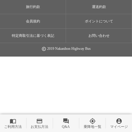
旅行約款
運送約款
会員規約
ポイントについて
特定商取引法に基づく表記
お問い合わせ
2019 Nakanihon Highway Bus
copyright
import_contacts
payment
question_answer
my_location
account_circle
ご利用方法
お支払方法
Q&A
乗降地一覧
マイページ